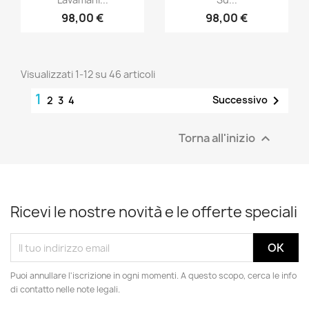
98,00 €
98,00 €
Visualizzati 1-12 su 46 articoli
1

Successivo
2
3
4
Torna all'inizio

Ricevi le nostre novità e le offerte speciali
Puoi annullare l'iscrizione in ogni momenti. A questo scopo, cerca le info
di contatto nelle note legali.