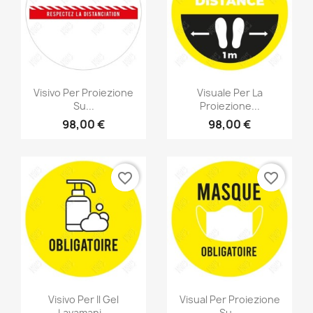
Visivo Per Proiezione
Visuale Per La
Su...
Proiezione...
98,00 €
98,00 €
favorite_border
favorite_border
Visivo Per Il Gel
Visual Per Proiezione
Lavamani...
Su...