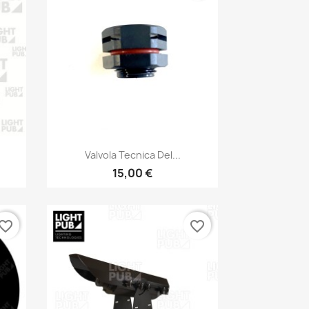
Anteprima

Valvola Tecnica Del...
15,00 €
vorite_border
favorite_border