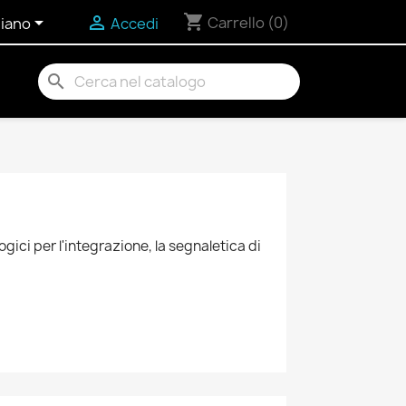
shopping_cart


Carrello
(0)
liano
Accedi
search
ici per l'integrazione, la segnaletica di