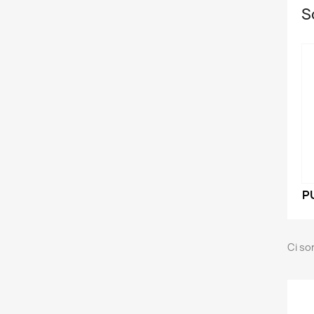
S
P
Ci so