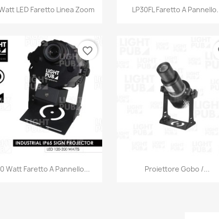
Anteprima
Anteprima


Watt LED Faretto Linea Zoom
LP30FL Faretto A Pannello.
favorite_border
fa
Anteprima
Anteprima


0 Watt Faretto A Pannello...
Proiettore Gobo /...