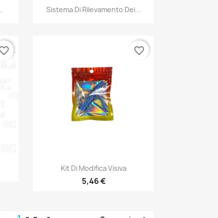
Anteprima

..
Sistema Di Rilevamento Dei...
vorite_border
favorite_border
Anteprima

Kit Di Modifica Visiva
5,46 €