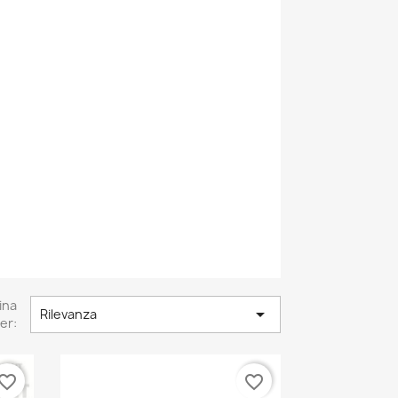
ina

Rilevanza
er:
vorite_border
favorite_border