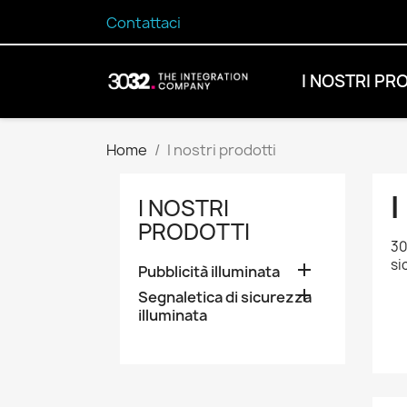
Contattaci
I NOSTRI PR
Home
I nostri prodotti
I
I NOSTRI
PRODOTTI
30
si

Pubblicità illuminata

Segnaletica di sicurezza
illuminata