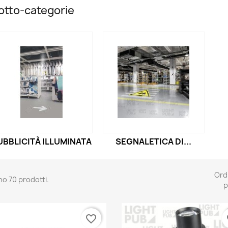
otto-categorie
UBBLICITÀ ILLUMINATA
SEGNALETICA DI...
Ord
no 70 prodotti.
p
favorite_border
fa