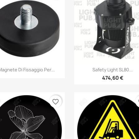
Anteprima
Anteprima


Magnete Di Fissaggio Per...
Safety Light SL80...
474,60 €
favorite_border
fa