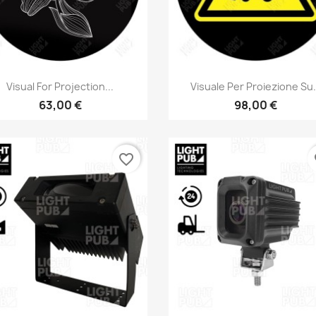
Anteprima
Anteprima


Visual For Projection...
Visuale Per Proiezione Su.
63,00 €
98,00 €
favorite_border
fa