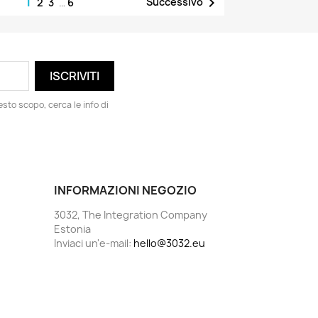
1

Successivo
2
3
…
6
esto scopo, cerca le info di
INFORMAZIONI NEGOZIO
3032, The Integration Company
Estonia
Inviaci un'e-mail:
hello@3032.eu