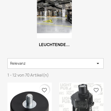
LEUCHTENDE...

Relevanz
1 - 12 von 70 Artikel(n)
favorite_border
favorite_border