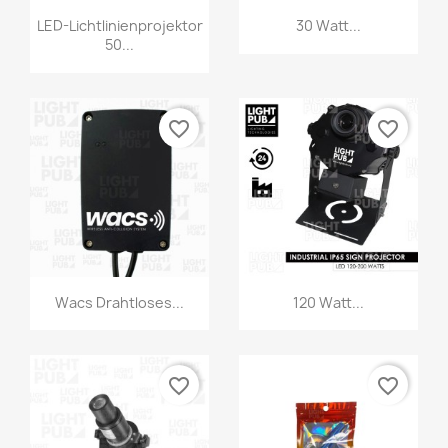
LED-Lichtlinienprojektor
30 Watt...
50...
favorite_border
favorite_border
Wacs Drahtloses...
120 Watt...
favorite_border
favorite_border