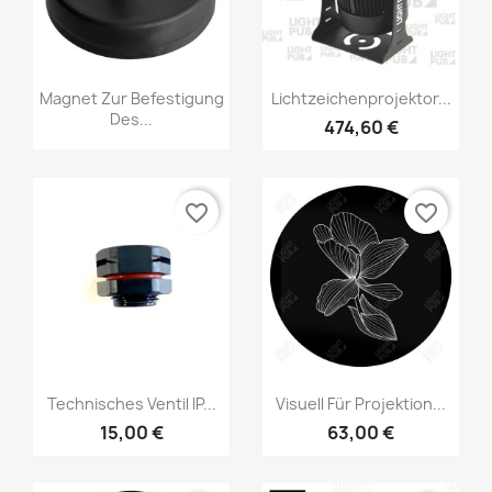
Magnet Zur Befestigung
Lichtzeichenprojektor...
Des...
474,60 €
favorite_border
favorite_border
Technisches Ventil IP...
Visuell Für Projektion...
15,00 €
63,00 €