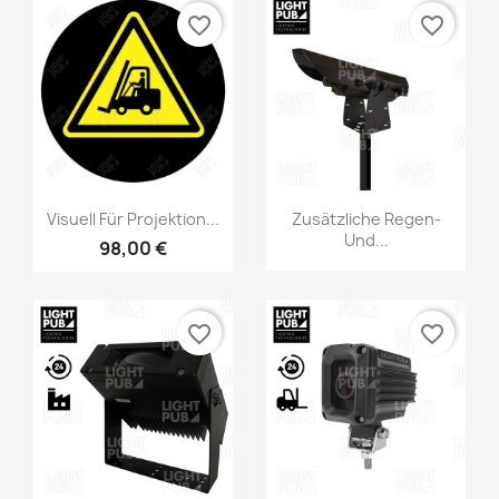
favorite_border
favorite_border
Visuell Für Projektion...
Zusätzliche Regen-
Und...
98,00 €
favorite_border
favorite_border