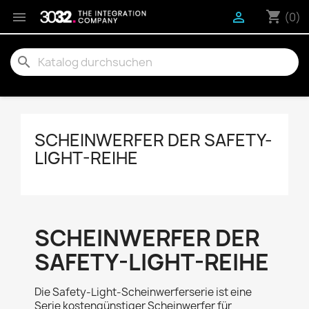
shopping_cart


(0)
search
SCHEINWERFER DER SAFETY-
LIGHT-REIHE
SCHEINWERFER DER
SAFETY-LIGHT-REIHE
Die Safety-Light-Scheinwerferserie ist eine
Serie kostengünstiger Scheinwerfer für