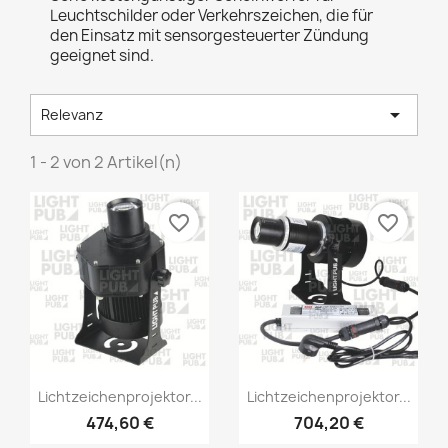
Leuchtschilder oder Verkehrszeichen, die für
den Einsatz mit sensorgesteuerter Zündung
geeignet sind.

Relevanz
1 - 2 von 2 Artikel(n)
favorite_border
favorite_border
Lichtzeichenprojektor...
Lichtzeichenprojektor...
474,60 €
704,20 €