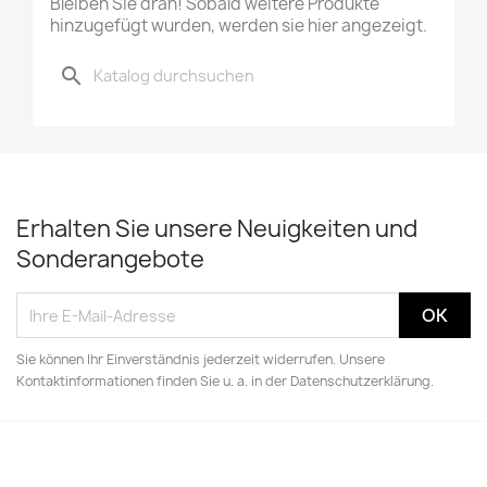
Bleiben Sie dran! Sobald weitere Produkte
hinzugefügt wurden, werden sie hier angezeigt.
search
Erhalten Sie unsere Neuigkeiten und
Sonderangebote
Sie können Ihr Einverständnis jederzeit widerrufen. Unsere
Kontaktinformationen finden Sie u. a. in der Datenschutzerklärung.