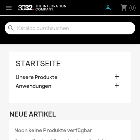
shopping_cart


(0)
search
STARTSEITE

Unsere Produkte

Anwendungen
NEUE ARTIKEL
Noch keine Produkte verfügbar