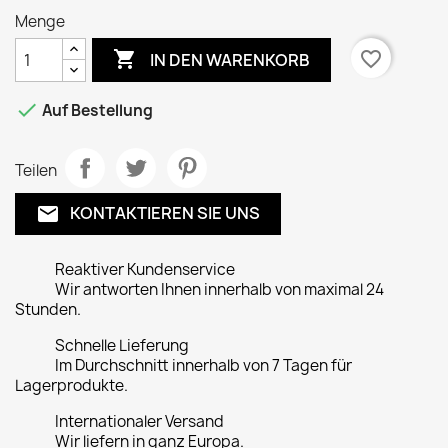
Menge

favorite_border
IN DEN WARENKORB

Auf Bestellung
Teilen
KONTAKTIEREN SIE UNS
email
Reaktiver Kundenservice
Wir antworten Ihnen innerhalb von maximal 24
Stunden.
Schnelle Lieferung
Im Durchschnitt innerhalb von 7 Tagen für
Lagerprodukte.
Internationaler Versand
Wir liefern in ganz Europa.