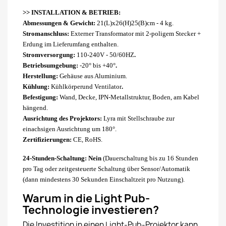
>>
INSTALLATION & BETRIEB:
Abmessungen & Gewicht:
21(L)x26(H)25(B)cm - 4 kg.
Stromanschluss:
Externer Transformator mit 2-poligem Stecker +
Erdung im Lieferumfang enthalten.
Stromversorgung:
110-240V - 50/60HZ
.
Betriebsumgebung:
-20° bis +40°
.
Herstellung:
Gehäuse aus Aluminium.
Kühlung:
Kühlkörper
und Ventilator
.
Befestigung:
Wand, Decke, IPN-Metallstruktur, Boden, am Kabel
hängend
.
Ausrichtung des Projektors:
Lyra mit Stellschraube zur
einachsigen Ausrichtung um 180°.
Zertifizierungen:
CE, RoHS.
24-Stunden-Schaltung: Nein
(Dauerschaltung bis zu 16 Stunden
pro Tag oder zeitgesteuerte Schaltung über Sensor/Automatik
(dann mindestens 30 Sekunden Einschaltzeit pro Nutzung).
Warum in die Light Pub-
Technologie investieren?
Die Investition in einen Light-Pub-Projektor kann