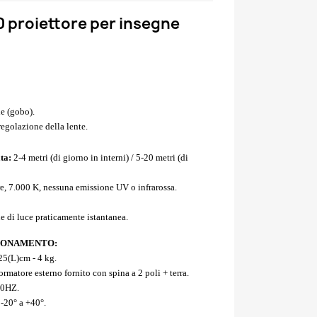
0 proiettore per insegne
le (gobo).
egolazione della lente.
ata:
2-4 metri (di giorno in interni) / 5-20 metri (di
e, 7.000 K, nessuna emissione UV o infrarossa.
 di luce praticamente istantanea.
IONAMENTO:
5(L)cm - 4 kg.
formatore esterno fornito con spina a 2 poli + terra.
60HZ.
-20° a +40°.