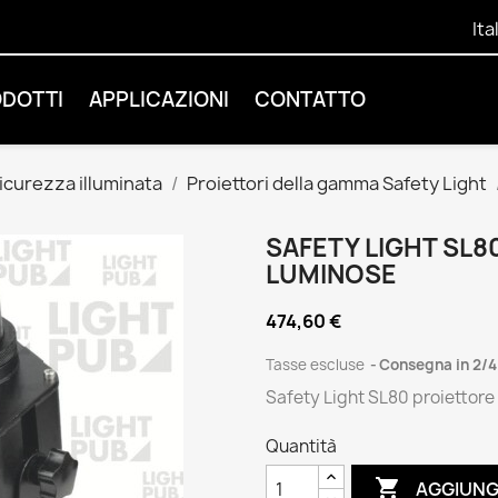
Ita
ODOTTI
APPLICAZIONI
CONTATTO
sicurezza illuminata
Proiettori della gamma Safety Light
SAFETY LIGHT SL8
LUMINOSE
474,60 €
Tasse escluse
Consegna in 2/4
Safety Light SL80 proiettore
Quantità

AGGIUNG