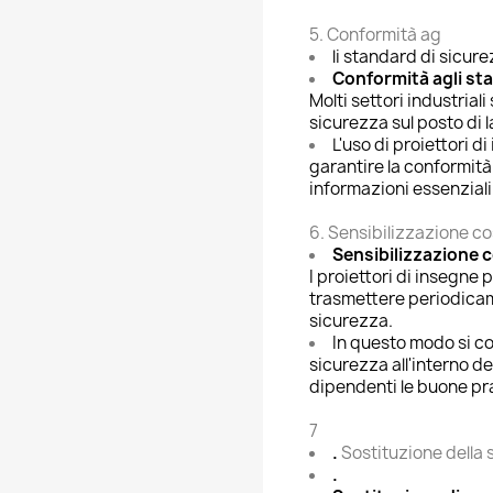
5. Conformità ag
li standard di sicur
Conformità agli sta
Molti settori industrial
sicurezza sul posto di l
L'uso di proiettori d
garantire la conformità
informazioni essenziali 
6. Sensibilizzazione c
Sensibilizzazione 
I proiettori di insegn
trasmettere periodicam
sicurezza.
In questo modo si co
sicurezza all'interno d
dipendenti le buone pras
7
.
Sostituzione della 
.