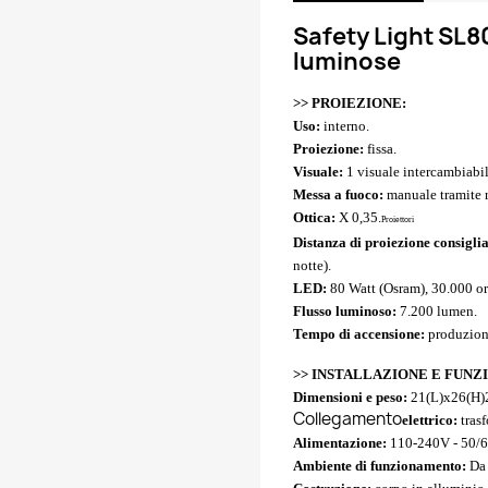
Safety Light SL8
luminose
>>
PROIEZIONE:
Uso:
interno.
Proiezione:
fissa.
Visuale:
1 visuale intercambiabi
Messa a fuoco:
manuale tramite r
Ottica:
X 0,35.
Proiettori
Distanza di proiezione consigli
notte).
LED:
80 Watt (Osram), 30.000 or
Flusso luminoso:
7.200 lumen.
Tempo di accensione:
produzione
>>
INSTALLAZIONE E FUNZ
Dimensioni e peso:
21(L)x26(H)2
Collegamento
elettrico:
tras
Alimentazione:
110-240V - 50/
Ambiente di funzionamento:
Da 