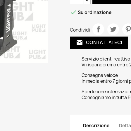

Su ordinazione
Condividi
CONTATTATECI
email
Servizio clienti reattivo
Vi risponderemo entro 2
Consegna veloce
In media entro 7 giorni p
Spedizione internazion
Consegniamo in tutta E
Descrizione
Detta