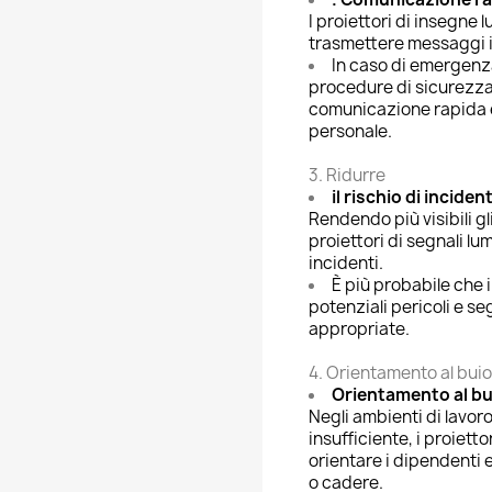
I proiettori di insegne
trasmettere messaggi i
In caso di emergenz
procedure di sicurezza
comunicazione rapida e
personale.
3. Ridurre
il rischio di incident
Rendendo più visibili gl
proiettori di segnali lum
incidenti.
È più probabile che i
potenziali pericoli e se
appropriate.
4. Orientamento al buio
Orientamento al bu
Negli ambienti di lavoro
insufficiente, i proiett
orientare i dipendenti e
o cadere.