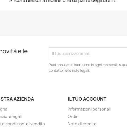
Ancora nessuna recensione da parte degli utenti.
novità e le
Puoi annullare l'iscrizione in ogni momenti. A qu
contatto nelle note legali.
OSTRA AZIENDA
IL TUO ACCOUNT
gna
Informazioni personali
zioni legali
Ordini
i e condizioni di vendita
Note di credito