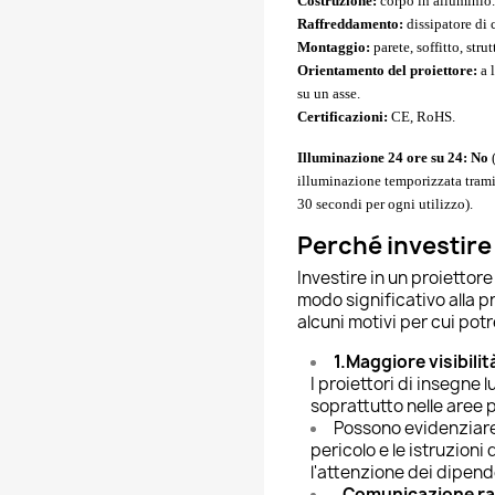
Costruzione:
corpo in alluminio.
Raffreddamento:
dissipatore di 
Montaggio:
parete, soffitto, str
Orientamento del proiettore:
a 
su un asse.
Certificazioni:
CE, RoHS.
Illuminazione 24 ore su 24: No
illuminazione temporizzata tram
30 secondi per ogni utilizzo).
Perché investire
Investire in un proiettore
modo significativo alla p
alcuni motivi per cui po
1.
Maggiore visibilit
I proiettori di insegne 
soprattutto nelle aree
Possono evidenziare 
pericolo e le istruzioni
l'attenzione dei dipende
. Comunicazione ra