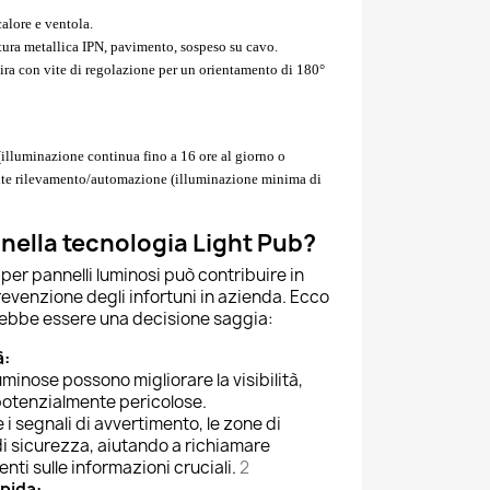
calore e ventola.
uttura metallica IPN, pavimento, sospeso su cavo.
lira con vite di regolazione per un orientamento di 180°
(illuminazione continua fino a 16 ore al giorno o
ite rilevamento/automazione (illuminazione minima di
 nella tecnologia Light Pub?
 per pannelli luminosi può contribuire in
revenzione degli infortuni in azienda. Ecco
trebbe essere una decisione saggia:
à:
luminose possono migliorare la visibilità,
 potenzialmente pericolose.
i segnali di avvertimento, le zone di
 di sicurezza, aiutando a richiamare
nti sulle informazioni cruciali.
2
pida: