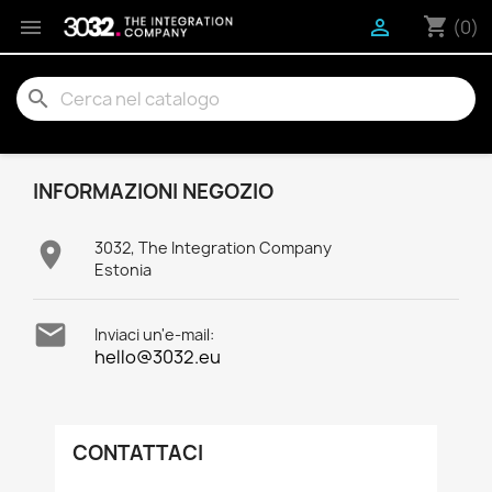
shopping_cart


(0)
search
INFORMAZIONI NEGOZIO

3032, The Integration Company
Estonia

Inviaci un'e-mail:
hello@3032.eu
CONTATTACI