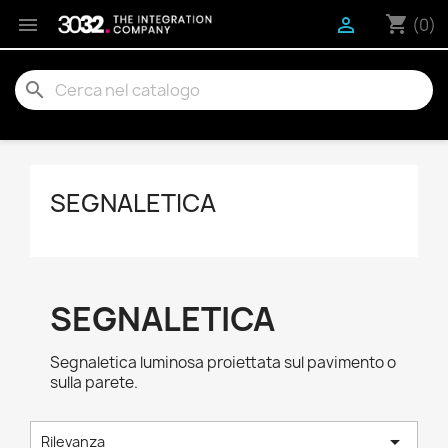
shopping_cart


(0)
search
SEGNALETICA
SEGNALETICA
Segnaletica luminosa proiettata sul pavimento o
sulla parete.

Rilevanza