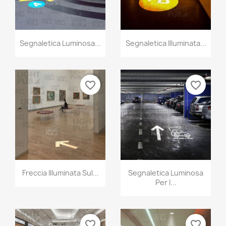
Segnaletica Luminosa...
Segnaletica Illuminata...
favorite_border
favorite_border
Freccia Illuminata Sul...
Segnaletica Luminosa
Per I...
favorite_border
favorite_border