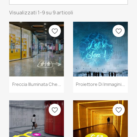
Visualizzati 1-9 su 9 articoli
favorite_border
favorite_border
Freccia Illuminata Che...
Proiettore Di Immagini...
favorite_border
favorite_border