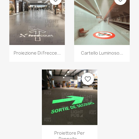
Proiezione Di Frecce...
Cartello Luminoso...
favorite_border
Proiettore Per
Pannello...