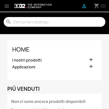
shopping_cart


(0)
search
HOME

I nostri prodotti

Applicazioni
PIÙ VENDUTI
Non ci sono ancora prodotti disponibili