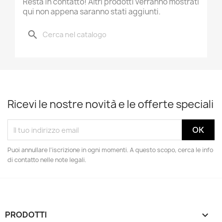
Resta in contatto! Altri prodotti verranno mostrati
qui non appena saranno stati aggiunti.
search
Ricevi le nostre novità e le offerte speciali
Puoi annullare l'iscrizione in ogni momenti. A questo scopo, cerca le info
di contatto nelle note legali.
PRODOTTI
