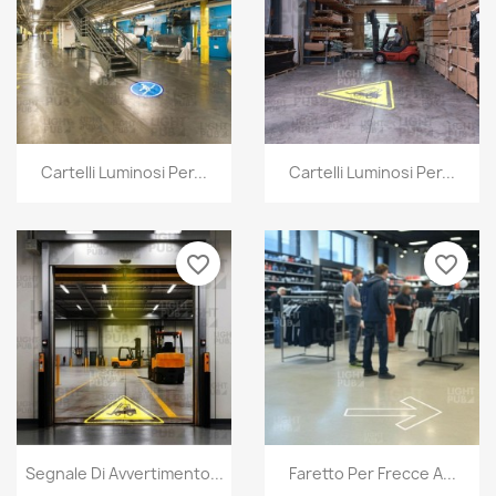
Cartelli Luminosi Per...
Cartelli Luminosi Per...
favorite_border
favorite_border
Segnale Di Avvertimento...
Faretto Per Frecce A...