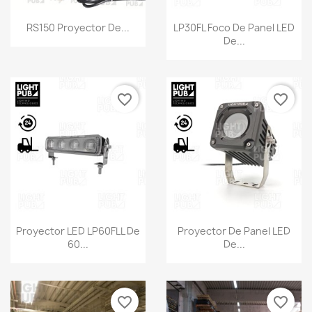
RS150 Proyector De...
LP30FL Foco De Panel LED
De...
favorite_border
favorite_border
Proyector LED LP60FLL De
Proyector De Panel LED
60...
De...
favorite_border
favorite_border