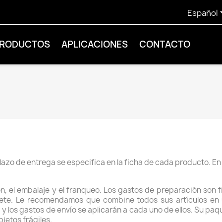
Español
PRODUCTOS
APLICACIONES
CONTACTO
lazo de entrega se especifica en la ficha de cada producto. En
n, el embalaje y el franqueo. Los gastos de preparación son f
quete. Le recomendamos que combine todos sus artículos e
y los gastos de envío se aplicarán a cada uno de ellos. Su paq
jetos frágiles.