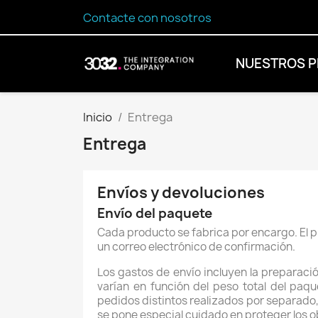
Contacte con nosotros
NUESTROS 
Inicio
Entrega
Entrega
Envíos y devoluciones
Envío del paquete
Cada producto se fabrica por encargo. El p
un correo electrónico de confirmación.
Los gastos de envío incluyen la preparació
varían en función del peso total del pa
pedidos distintos realizados por separado, 
se pone especial cuidado en proteger los ob