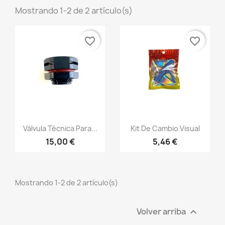
Mostrando 1-2 de 2 artículo(s)
favorite_border
favorite_border
Válvula Técnica Para...
Kit De Cambio Visual
15,00 €
5,46 €
Mostrando 1-2 de 2 artículo(s)
Volver arriba
