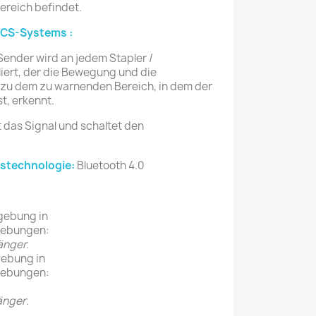
ereich befindet.
ACS-Systems :
Sender wird an jedem Stapler /
lliert, der die Bewegung und die
 zu dem zu warnenden Bereich, in dem der
st, erkennt.
das Signal und schaltet den
stechnologie:
Bluetooth 4.0
gebung in
gebungen:
änger.
ebung in
gebungen:
änger
.