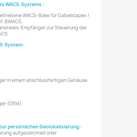
es WACS-Systems :
etriebene WACS-Bake für Gabelstapler /
ef. BWACS,
ndrelais-Empfänger zur Steuerung der
ACS.
S-System:
r in einem anschlussfertigen Gehäuse:
er (OEM):
ur persönlichen Geolokalisierung:
ierung aufgezeichnet oder