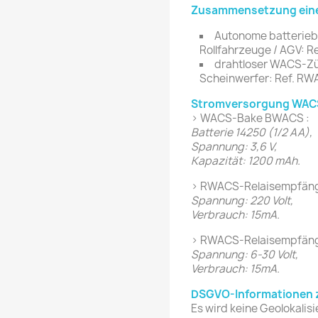
Zusammensetzung ein
Autonome batterieb
Rollfahrzeuge / AGV: R
drahtloser WACS-Zü
Scheinwerfer: Ref. RW
Stromversorgung WAC
> WACS-Bake BWACS :
Batterie 14250 (1/2 AA),
Spannung: 3,6 V,
Kapazität: 1200 mAh.
> RWACS-Relaisempfänge
Spannung: 220 Volt,
Verbrauch: 15mA.
> RWACS-Relaisempfäng
Spannung: 6-30 Volt,
Verbrauch: 15mA.
DSGVO-Informationen z
Es wird keine Geolokalis