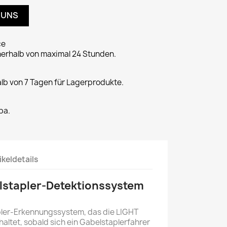
 UNS
ce
nerhalb von maximal 24 Stunden.
alb von 7 Tagen für Lagerprodukte.
pa.
ikeldetails
lstapler-Detektionssystem
pler-Erkennungssystem, das die LIGHT
ltet, sobald sich ein Gabelstaplerfahrer