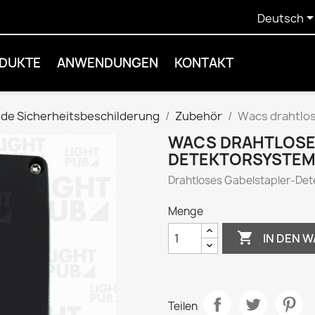
Deutsch
DUKTE
ANWENDUNGEN
KONTAKT
de Sicherheitsbeschilderung
Zubehör
Wacs drahtlo
WACS DRAHTLOSE
DETEKTORSYSTE
Drahtloses Gabelstapler-De
Menge

IN DEN 
Teilen