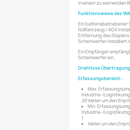
in einem zu warnenden B
Funktionsweise des W
Ein batteriebetriebener 
Rollfahrzeug / AGV insta
Entfernung des Staplers
Scheinwerfer installiert i
Ein Empfänger empfängt 
Scheinwerfer ein.
Drahtlose Übertragung
Erfassungsbereich :
Max. Erfassungsum
Industrie-/Logistikum
20 Meter um den Empf
Min. Erfassungsumg
Industrie-/Logistikum
1
Meter um den Empf