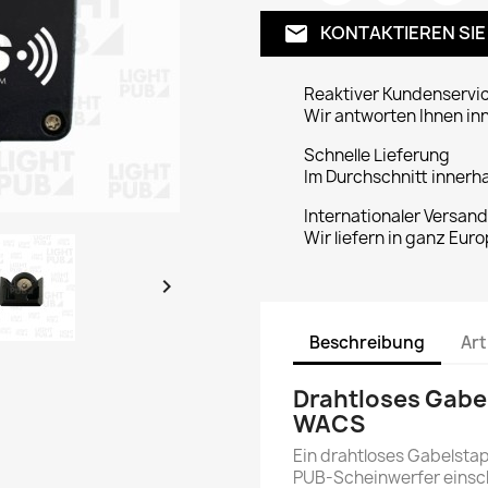
KONTAKTIEREN SIE
email
Reaktiver Kundenservi
Wir antworten Ihnen in
Schnelle Lieferung
Im Durchschnitt innerh
Internationaler Versand
Wir liefern in ganz Euro

Beschreibung
Art
Drahtloses Gabe
WACS
Ein drahtloses Gabelsta
PUB-Scheinwerfer einscha