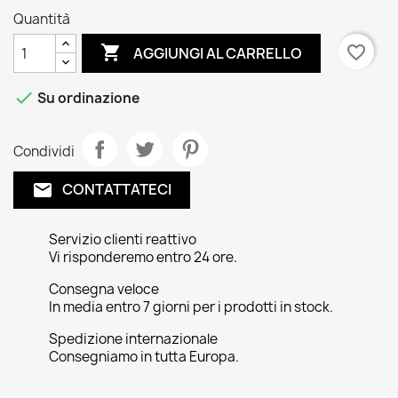
Quantità

favorite_border
AGGIUNGI AL CARRELLO

Su ordinazione
Condividi
CONTATTATECI
email
Servizio clienti reattivo
Vi risponderemo entro 24 ore.
Consegna veloce
In media entro 7 giorni per i prodotti in stock.
Spedizione internazionale
Consegniamo in tutta Europa.