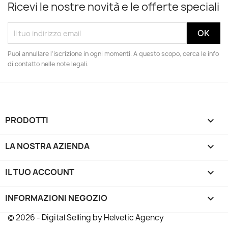
Ricevi le nostre novità e le offerte speciali
Puoi annullare l'iscrizione in ogni momenti. A questo scopo, cerca le info
di contatto nelle note legali.
PRODOTTI

LA NOSTRA AZIENDA

IL TUO ACCOUNT

INFORMAZIONI NEGOZIO
keyboard_arrow_down
© 2026 - Digital Selling by Helvetic Agency