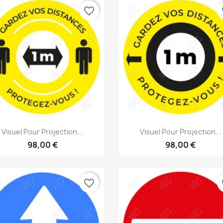
favorite_border
fa
Aperçu rapide
Aperçu rapide


Visuel Pour Projection...
Visuel Pour Projection...
98,00 €
98,00 €
favorite_border
fa