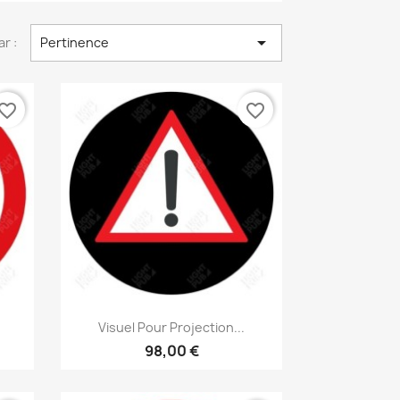

ar :
Pertinence
vorite_border
favorite_border
Aperçu rapide

Visuel Pour Projection...
98,00 €