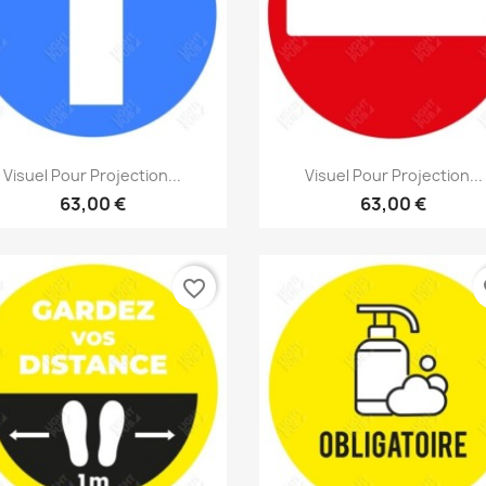
Aperçu rapide
Aperçu rapide


Visuel Pour Projection...
Visuel Pour Projection...
63,00 €
63,00 €
favorite_border
fa