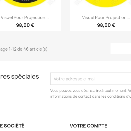
Aperçu rapide
Aperçu rapide


Visuel Pour Projection...
Visuel Pour Projection...
98,00 €
98,00 €
hage 1-12 de 46 article(s)
res spéciales
Vous pouvez vous désinscrire à tout moment. V
informations de contact dans les conditions d'ut
E SOCIÉTÉ
VOTRE COMPTE