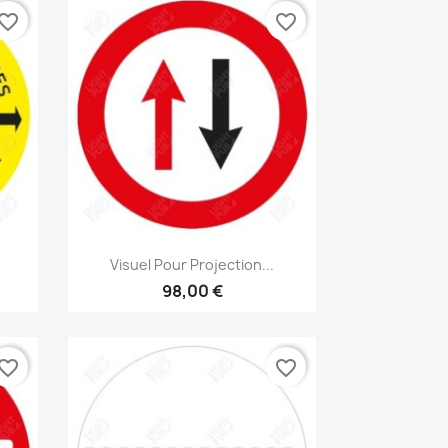
vorite_border
favorite_border
Aperçu rapide

Visuel Pour Projection...
98,00 €
vorite_border
favorite_border