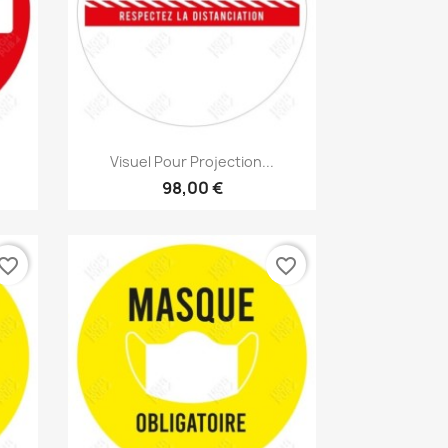
Aperçu rapide

Visuel Pour Projection...
98,00 €
vorite_border
favorite_border