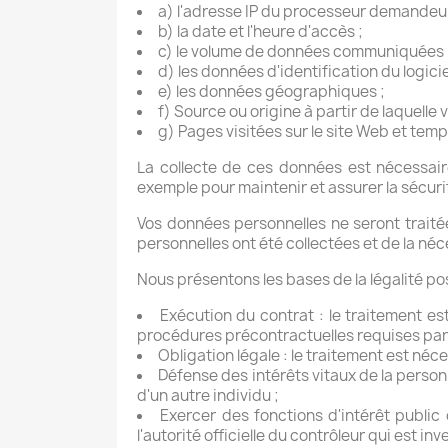
a) l'adresse IP du processeur demandeur
b) la date et l'heure d'accès ;
c) le volume de données communiquées 
d) les données d'identification du logici
e) les données géographiques ;
f) Source ou origine à partir de laquell
g) Pages visitées sur le site Web et temp
La collecte de ces données est nécessaire 
exemple pour maintenir et assurer la sécur
Vos données personnelles ne seront traitée
personnelles ont été collectées et de la néce
Nous présentons les bases de la légalité po
Exécution du contrat : le traitement es
procédures précontractuelles requises par
Obligation légale : le traitement est néc
Défense des intérêts vitaux de la person
d'un autre individu ;
Exercer des fonctions d'intérêt public 
l'autorité officielle du contrôleur qui est inve