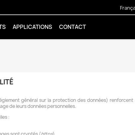
França
TS
APPLICATIONS
CONTACT
LITÉ
Règlement général sur la protection des données) renforcent
sage de leurs données personnelles.
les :
nges sont cryptés (
https
)