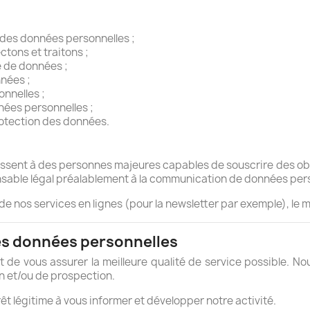
 des données personnelles ;
tons et traitons ;
e de données ;
nnées ;
nnelles ;
ées personnelles ;
otection des données.
essent à des personnes majeures capables de souscrire des obli
nsable légal préalablement à la communication de données pers
s de nos services en lignes (pour la newsletter par exemple), le 
des données personnelles
st de vous assurer la meilleure qualité de service possible. 
n et/ou de prospection.
rêt légitime à vous informer et développer notre activité.