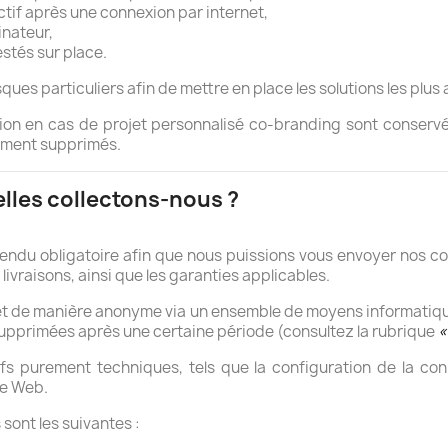
tif après une connexion par internet,
inateur,
stés sur place.
es particuliers afin de mettre en place les solutions les plu
sion en cas de projet personnalisé co-branding sont conservé
uement supprimés.
lles collectons-nous ?
 rendu obligatoire afin que nous puissions vous envoyer nos c
ivraisons, ainsi que les garanties applicables.
t de manière anonyme via un ensemble de moyens informatiq
upprimées après une certaine période (
consultez la rubrique
«
fs purement techniques, tels que la configuration de la conn
te Web.
sont les suivantes :