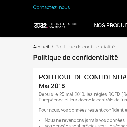
Contactez-nous
NOS PRODUI
Accueil
Politique de confidentialité
Politique de confidentialité
POLITIQUE DE CONFIDENTIA
Mai 2018
Depuis le 25 mai 2018, les règles RGPD (
Européenne et leur donne le contrôle de l'u
Pour nous, vos données restent confidentiel
Nous ne revendons jamais vos données
Vos données sont précieuses : Les écha