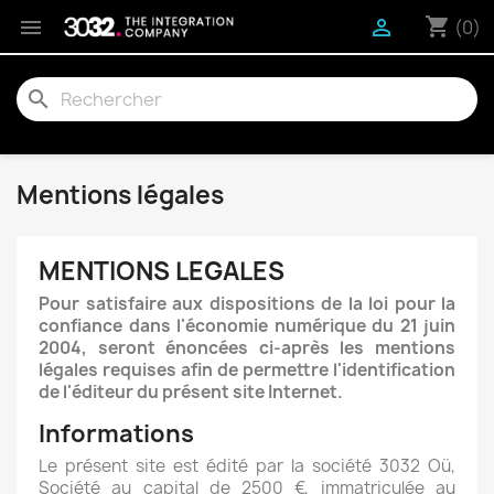
shopping_cart


(0)
search
Mentions légales
MENTIONS LEGALES
Pour satisfaire aux dispositions de la loi pour la
confiance dans l'économie numérique du 21 juin
2004, seront énoncées ci-après les mentions
légales requises afin de permettre l'identification
de l'éditeur du présent site Internet.
Informations
Le présent site est édité par la société 3032 Oü,
Société au capital de 2500 €, immatriculée au