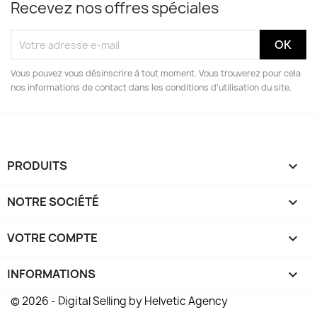
Recevez nos offres spéciales
Vous pouvez vous désinscrire à tout moment. Vous trouverez pour cela
nos informations de contact dans les conditions d'utilisation du site.
PRODUITS

NOTRE SOCIÉTÉ

VOTRE COMPTE

INFORMATIONS
keyboard_arrow_down
© 2026 - Digital Selling by Helvetic Agency