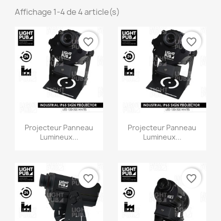
Affichage 1-4 de 4 article(s)
favorite_border
favorite_border
Projecteur Panneau
Projecteur Panneau
Lumineux...
Lumineux...
favorite_border
favorite_border