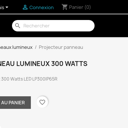
shopping_cart


Panier
(0)
is
Connexion
search
nneaux lumineux
Projecteur panneau
EAU LUMINEUX 300 WATTS
x 300 Watts LED LP300IP65R
favorite_border
 AU PANIER