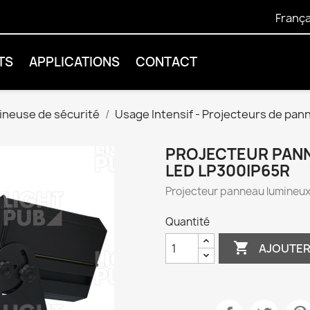
França
TS
APPLICATIONS
CONTACT
ineuse de sécurité
Usage Intensif - Projecteurs de pa
PROJECTEUR PANN
LED LP300IP65R
Projecteur panneau lumineu
Quantité

AJOUTER