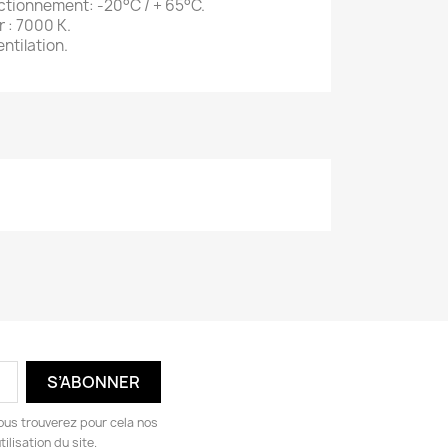
tionnement: -20°C / + 65°C.
 : 7000 K.
ntilation.
ous trouverez pour cela nos
ilisation du site.