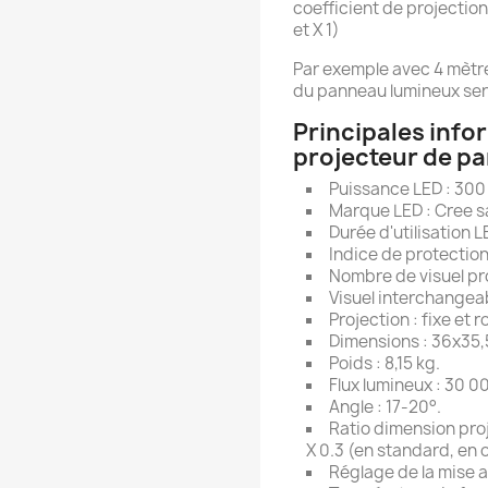
coefficient de projection
et X 1)
Par exemple avec 4 mètre
du panneau lumineux sera
Principales info
projecteur de p
Puissance LED : 300
Marque LED : Cree sa
Durée d'utilisation 
Indice de protection 
Nombre de visuel proj
Visuel interchangeab
Projection : fixe et 
Dimensions : 36x35
Poids : 8,15 kg.
Flux lumineux : 30 0
Angle : 17-20°.
Ratio dimension proj
X 0.3 (en standard, en o
Réglage de la mise a