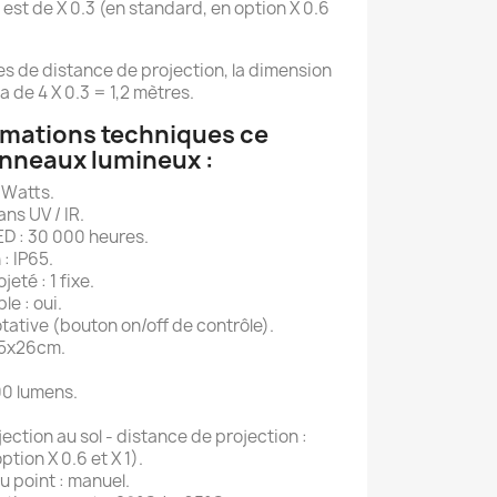
 est de X 0.3 (en standard, en option X 0.6
s de distance de projection, la dimension
 de 4 X 0.3 = 1,2 mètres.
rmations techniques ce
anneaux lumineux :
 Watts.
ns UV / IR.
LED : 30 000 heures.
: IP65.
eté : 1 fixe.
le : oui.
rotative (bouton on/off de contrôle).
,5x26cm.
00 lumens.
ection au sol - distance de projection :
ption X 0.6 et X 1).
u point : manuel.