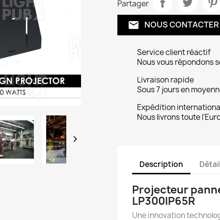
Partager
NOUS CONTACTER
email
Service client réactif
Nous vous répondons s
Livraison rapide
Sous 7 jours en moyenne
Expédition internationa
Nous livrons toute l'Eur

Description
Détai
Projecteur pann
LP300IP65R
Une innovation technolo