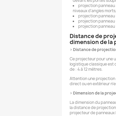
devant les portes soupl
projection panneau 
niveaux d'angles morts
projection panneau 
projection panneau l
projection panneau l
Distance de proj
dimension de la 
> Distance de projection
Ce projecteur pour une uti
logistique classique est 
de : 4 à 12 mètres.
Attention une projection 
direct ou en extérieur n'
> Dimension de la projec
La dimension du panneau
la distance de projection 
projecteur de panneaux l