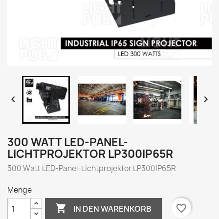


300 WATT LED-PANEL-
LICHTPROJEKTOR LP300IP65R
300 Watt LED-Panel-Lichtprojektor LP300IP65R
Menge

favorite_border
IN DEN WARENKORB