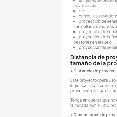
en pasos de peatone
advertencia
de
carretillas elevador
proyección de señal
carretillas elevadoras 
proyección de señal
proyección de señal
peatones en el suelo,
proyección de señal
Distancia de pr
tamaño de la pro
> Distancia de proyecc
Este proyector para uso e
logística tradicional se
proyección de : 4 a 12 me
Tenga en cuenta que no 
iluminada por la luz directa
> Dimensiones de proye