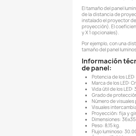
El tamaño del panel lum
de la distancia de proyec
instalado el proyector de
proyección). El coeficien
y X 1 opcionales).
Por ejemplo, con una dis
tamaño del panel luminoso
Información técn
de panel:
Potencia de los LED:
Marca de los LED: Cr
Vida útil de los LED:
Grado de protección
Número de visuales p
Visuales intercambia
Proyección: fija y 
Dimensiones: 36x3
Peso: 8,15 kg.
Flujo luminoso: 30.