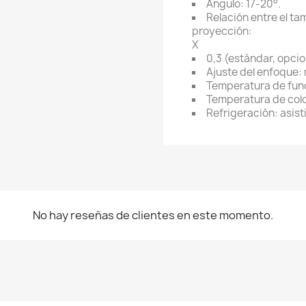
Ángulo: 17-20°.
Relación entre el ta
proyección:
X
0,3 (estándar, opcion
Ajuste del enfoque:
Temperatura de func
Temperatura de colo
Refrigeración: asist
No hay reseñas de clientes en este momento.