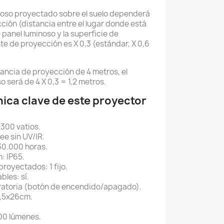
inoso proyectado sobre el suelo dependerá
ción (distancia entre el lugar donde está
 panel luminoso y la superficie de
te de proyección es X 0,3 (estándar, X 0,6
tancia de proyección de 4 metros, el
 será de 4 X 0,3 = 1,2 metros.
ica clave de este proyector
 300 vatios.
ee sin UV/IR.
 30.000 horas.
: IP65.
royectados: 1 fijo.
bles: sí.
giratoria (botón de encendido/apagado).
5,5x26cm.
000 lúmenes.