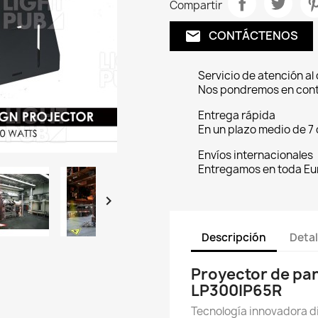
Compartir
CONTÁCTENOS
email
Servicio de atención al 
Nos pondremos en conta
Entrega rápida
En un plazo medio de 7 
Envíos internacionales
Entregamos en toda Eu

Descripción
Detal
Proyector de pan
LP300IP65R
Tecnología innovadora d