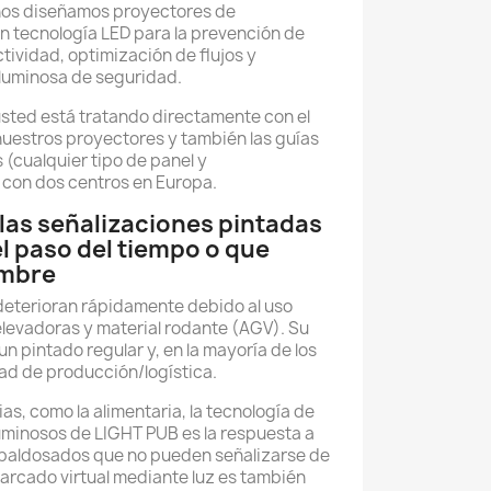
ños diseñamos proyectores de
n tecnología LED para la prevención de
tividad, optimización de flujos y
 luminosa de seguridad.
usted está tratando directamente con el
nuestros proyectores y también las guías
 (cualquier tipo de panel y
 con dos centros en Europa.
las señalizaciones pintadas
el paso del tiempo o que
umbre
deterioran rápidamente debido al uso
 elevadoras y material rodante (AGV). Su
n pintado regular y, en la mayoría de los
dad de producción/logística.
as, como la alimentaria, la tecnología de
uminosos de LIGHT PUB es la respuesta a
baldosados que no pueden señalizarse de
marcado virtual mediante luz es también