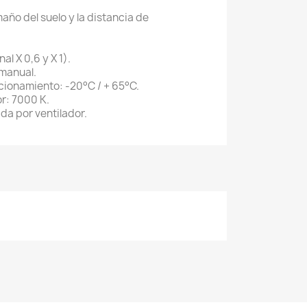
maño del suelo y la distancia de
al X 0,6 y X 1).
 manual.
ionamiento: -20°C / + 65°C.
r: 7000 K.
ida por ventilador.