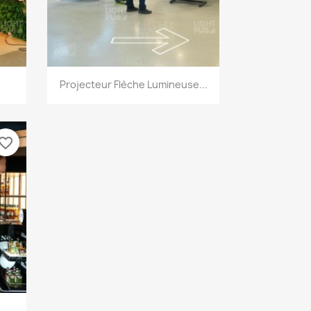
Aperçu rapide

.
Projecteur Flèche Lumineuse...
vorite_border
..