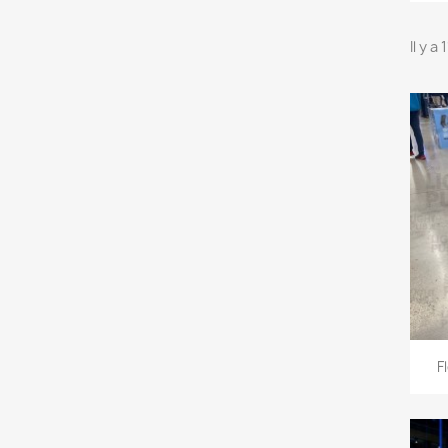
Il y a
F