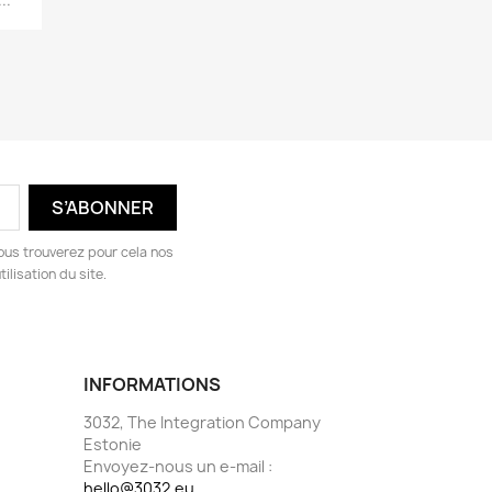
ous trouverez pour cela nos
ilisation du site.
INFORMATIONS
3032, The Integration Company
Estonie
Envoyez-nous un e-mail :
hello@3032.eu