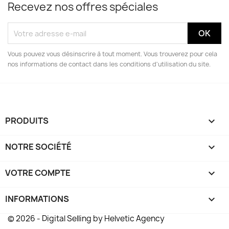
Recevez nos offres spéciales
Vous pouvez vous désinscrire à tout moment. Vous trouverez pour cela
nos informations de contact dans les conditions d'utilisation du site.
PRODUITS

NOTRE SOCIÉTÉ

VOTRE COMPTE

INFORMATIONS
keyboard_arrow_down
© 2026 - Digital Selling by Helvetic Agency