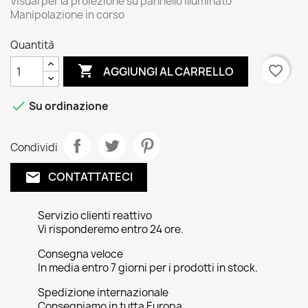
Visual per la proiezione su pannello illuminato
Manipolazione in corso
Quantità

favorite_border
AGGIUNGI AL CARRELLO

Su ordinazione
Condividi
CONTATTATECI
email
Servizio clienti reattivo
Vi risponderemo entro 24 ore.
Consegna veloce
In media entro 7 giorni per i prodotti in stock.
Spedizione internazionale
Consegniamo in tutta Europa.