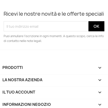
Ricevi le nostre novità e le offerte speciali
Puoi annullare l'iscrizione in ogni momenti. A questo scopo, cerca le info
di contatto nelle note legali.
PRODOTTI

LA NOSTRA AZIENDA

IL TUO ACCOUNT

INFORMAZIONI NEGOZIO
keyboard_arrow_down