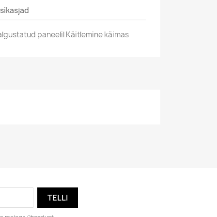
sikasjad
algustatud paneelil Käitlemine käimas