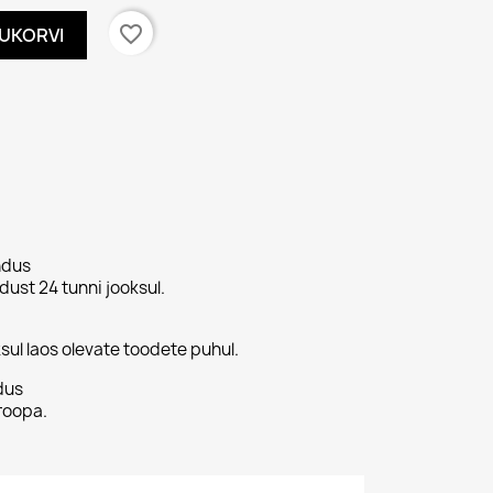
favorite_border
TUKORVI
ndus
ust 24 tunni jooksul.
sul laos olevate toodete puhul.
dus
roopa.