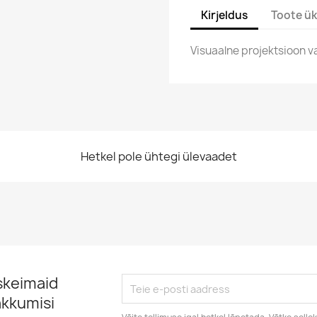
Kirjeldus
Toote ük
Visuaalne projektsioon v
Hetkel pole ühtegi ülevaadet
skeimaid
akkumisi