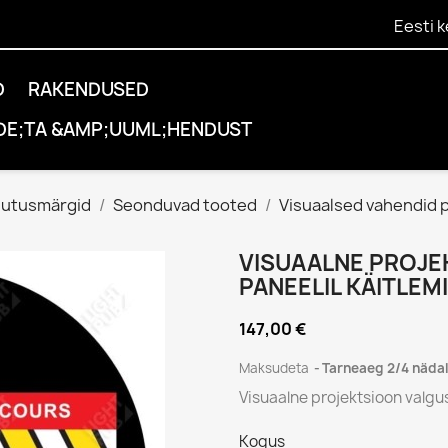
Eesti k
D
RAKENDUSED
DE;TA &AMP;UUML;HENDUST
hutusmärgid
Seonduvad tooted
Visuaalsed vahendid p
VISUAALNE PROJE
PANEELIL KÄITLEM
147,00 €
Maksudeta
Tarneaeg 2/4 näda
Visuaalne projektsioon valgu
Kogus