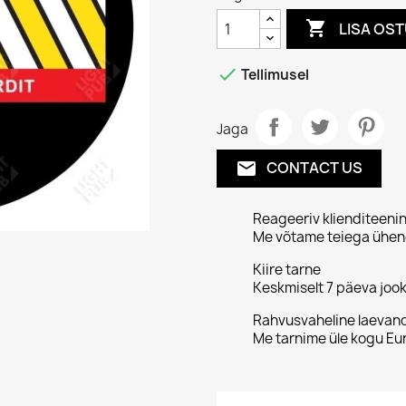

LISA OS

Tellimusel
Jaga
CONTACT US
email
Reageeriv klienditeeni
Me võtame teiega ühend
Kiire tarne
Keskmiselt 7 päeva jook
Rahvusvaheline laevan
Me tarnime üle kogu Eu