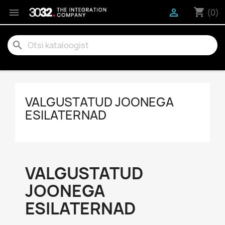
shopping_cart


(0)
search
VALGUSTATUD JOONEGA
ESILATERNAD
VALGUSTATUD
JOONEGA
ESILATERNAD