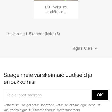
LED-Valgusti
Jalakäijate...
Kuvatakse 1–5 toodet (kokku 5)
Tagasi üles

Saage meie värskeimaid uudiseid ja
eripakkumisi
Võite tellimuse igal hetkel lõpetada. Võtke selleks meiega ühendust,
kasutades õiguslikus teates toodud kontaktandmeid.