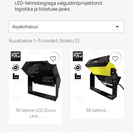
LED-tehnoloogiaga valgusliiniprojektorid
logistika ja tööstuse jaoks.

Asjakohasus
Kuvatakse 1–5 toodet (kokku 5)
favorite_border
favorite_border
50 Vatine LED Zoom
98 Vattine...
Line...