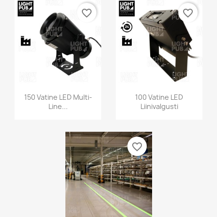
favorite_border
favorite_border
150 Vatine LED Multi-
100 Vatine LED
Line...
Liinivalgusti
favorite_border