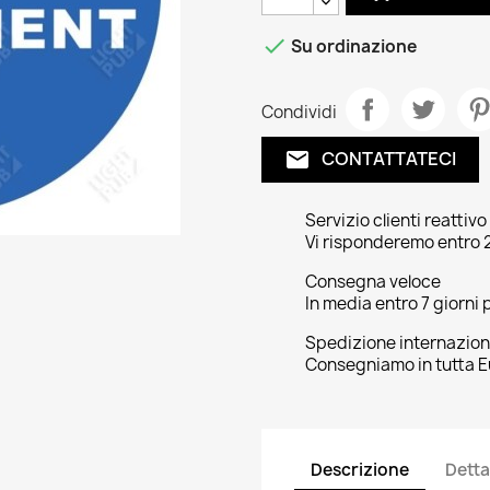

Su ordinazione
Condividi
CONTATTATECI
email
Servizio clienti reattivo
Vi risponderemo entro 2
Consegna veloce
In media entro 7 giorni p
Spedizione internazion
Consegniamo in tutta E
Descrizione
Detta