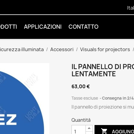
Ita
ODOTTI
APPLICAZIONI
CONTATTO
sicurezza illuminata
Accessori
Visuals for projectors
IL PANNELLO DI P
LENTAMENTE
63,00 €
Tasse escluse
Consegna in 2/4
Il pannello di proiezione si 
Quantità

AGGIUNG