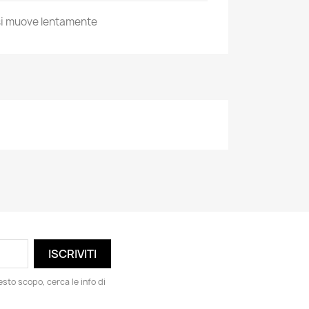
 si muove lentamente
esto scopo, cerca le info di