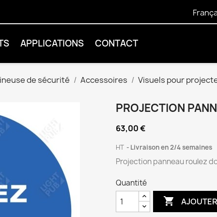
França
TS
APPLICATIONS
CONTACT
ineuse de sécurité
Accessoires
Visuels pour project
PROJECTION PAN
63,00 €
HT
Livraison en 2/4 semaines
Projection panneau roulez 
Quantité

AJOUTER