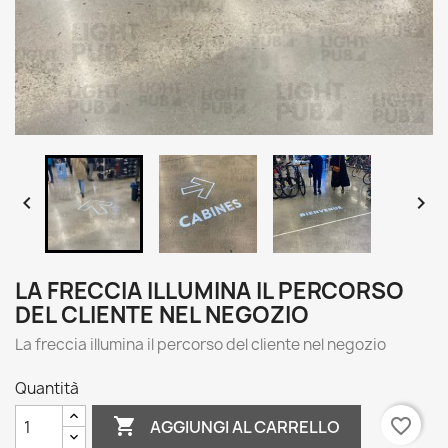


LA FRECCIA ILLUMINA IL PERCORSO
DEL CLIENTE NEL NEGOZIO
La freccia illumina il percorso del cliente nel negozio
Quantità

favorite_border
AGGIUNGI AL CARRELLO