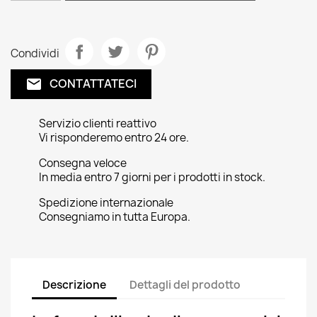
Condividi
CONTATTATECI
email
Servizio clienti reattivo
Vi risponderemo entro 24 ore.
Consegna veloce
In media entro 7 giorni per i prodotti in stock.
Spedizione internazionale
Consegniamo in tutta Europa.
Descrizione
Dettagli del prodotto