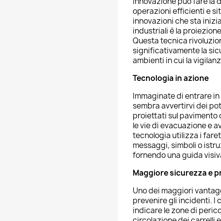
innovazione può fare la di
operazioni efficienti e s
innovazioni che sta inizi
industriali è la proiezion
Questa tecnica rivoluzio
significativamente la sicu
ambienti in cui la vigila
Tecnologia in azione
Immaginate di entrare in
sembra avvertirvi dei pote
proiettati sul pavimento 
le vie di evacuazione e a
tecnologia utilizza i far
messaggi, simboli o istr
fornendo una guida visiv
Maggiore sicurezza e pr
Uno dei maggiori vantagg
prevenire gli incidenti. I
indicare le zone di perico
circolazione dei carrelli e