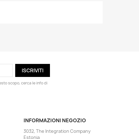
esto scopo, cerca le info di
INFORMAZIONI NEGOZIO
3032, The Integration Company
Estonia