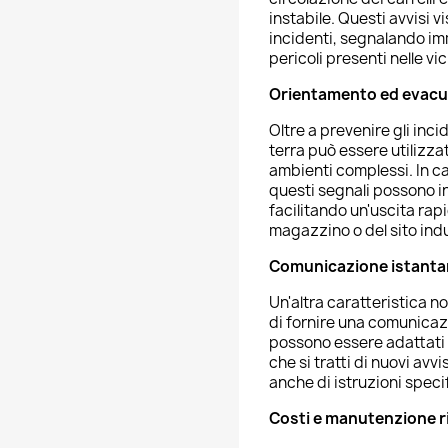
instabile. Questi avvisi vi
incidenti, segnalando im
pericoli presenti nelle vi
Orientamento ed evacu
Oltre a prevenire gli inci
terra può essere utilizza
ambienti complessi. In ca
questi segnali possono i
facilitando un'uscita rapi
magazzino o del sito indu
Comunicazione istant
Un'altra caratteristica n
di fornire una comunicaz
possono essere adattati 
che si tratti di nuovi avv
anche di istruzioni speci
Costi e manutenzione r