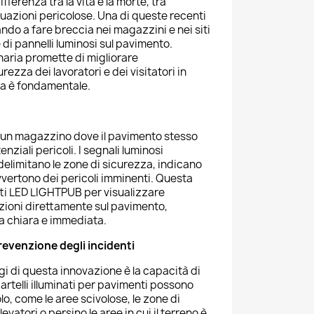
fferenza tra la vita e la morte, tra
ituazioni pericolose. Una di queste recenti
ando a fare breccia nei magazzini e nei siti
e di pannelli luminosi sul pavimento.
naria promette di migliorare
rezza dei lavoratori e dei visitatori in
nza è fondamentale.
 un magazzino dove il pavimento stesso
nziali pericoli. I segnali luminosi
delimitano le zone di sicurezza, indicano
vvertono dei pericoli imminenti. Questa
etti LED LIGHTPUB per visualizzare
uzioni direttamente sul pavimento,
a chiara e immediata.
evenzione degli incidenti
i di questa innovazione è la capacità di
 cartelli illuminati per pavimenti possono
lo, come le aree scivolose, le zone di
levatori o persino le aree in cui il terreno è