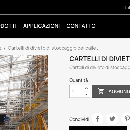
Ita
ODOTTI
APPLICAZIONI
CONTATTO
a
Cartelli di divieto di stoccaggio dei pallet
CARTELLI DI DIVIE
Cartelli di divieto di stoccagg
Quantità

AGGIUNG
Condividi