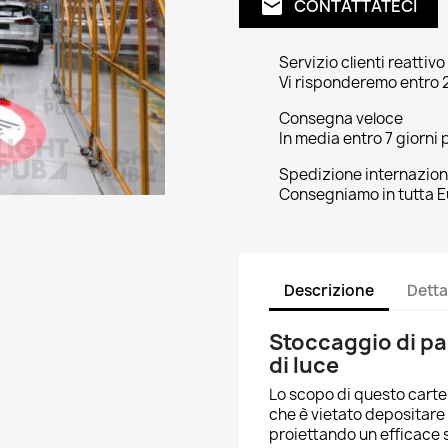
CONTATTATECI
email
Servizio clienti reattivo
Vi risponderemo entro 2
Consegna veloce
In media entro 7 giorni p
Spedizione internazion
Consegniamo in tutta E
Descrizione
Detta
Stoccaggio di pal
di luce
Lo scopo di questo cartello
che è vietato depositare p
proiettando un efficace 