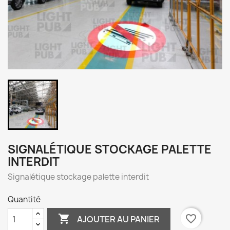
SIGNALÉTIQUE STOCKAGE PALETTE
INTERDIT
Signalétique stockage palette interdit
Quantité

favorite_border
AJOUTER AU PANIER