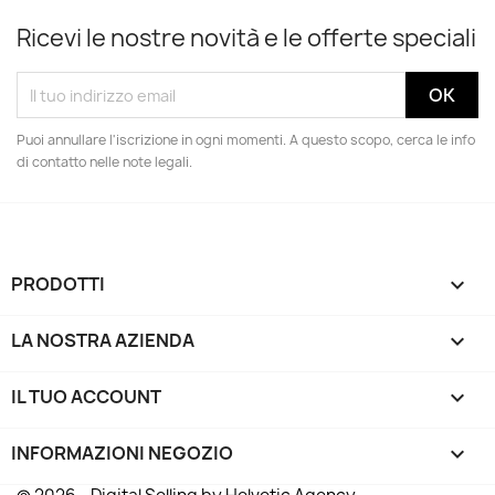
Ricevi le nostre novità e le offerte speciali
Puoi annullare l'iscrizione in ogni momenti. A questo scopo, cerca le info
di contatto nelle note legali.
PRODOTTI

LA NOSTRA AZIENDA

IL TUO ACCOUNT

INFORMAZIONI NEGOZIO
keyboard_arrow_down