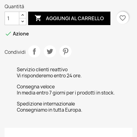
Quantità

favorite_border
AGGIUNGI AL CARRELLO

Azione
Condividi
Servizio clienti reattivo
Vi risponderemo entro 24 ore.
Consegna veloce
In media entro 7 giorni per i prodotti in stock.
Spedizione internazionale
Consegniamo in tutta Europa.