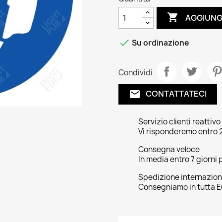

AGGIUNG

Su ordinazione
Condividi
CONTATTATECI
email
Servizio clienti reattivo
Vi risponderemo entro 2
Consegna veloce
In media entro 7 giorni p
Spedizione internazion
Consegniamo in tutta E