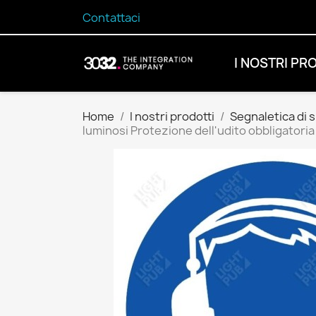
Contattaci
I NOSTRI PR
Home
I nostri prodotti
Segnaletica di 
luminosi Protezione dell'udito obbligatoria