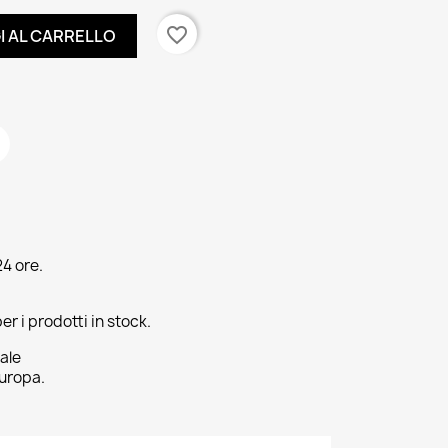
favorite_border
I AL CARRELLO
4 ore.
er i prodotti in stock.
ale
uropa.