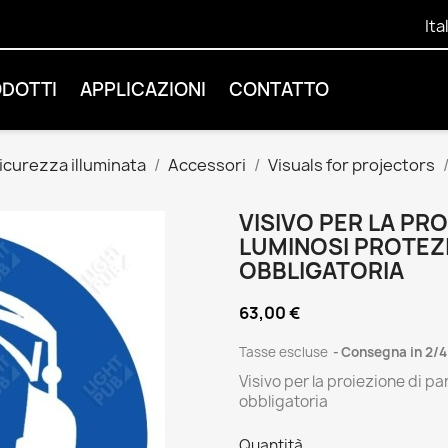
Ita
ODOTTI
APPLICAZIONI
CONTATTO
sicurezza illuminata
Accessori
Visuals for projectors
VISIVO PER LA PRO
LUMINOSI PROTEZ
OBBLIGATORIA
63,00 €
Tasse escluse
Consegna in 2/4
Visivo per la proiezione di pa
obbligatoria
Quantità