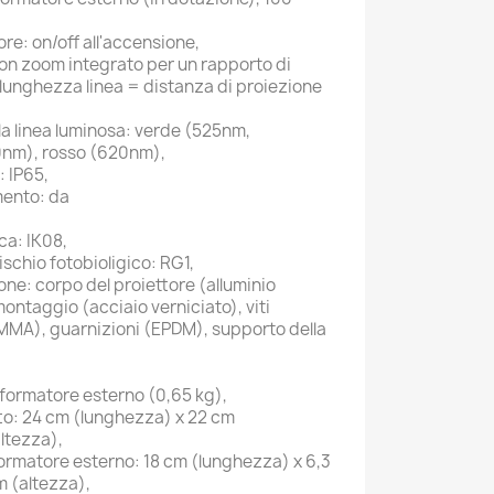
ore: on/off all'accensione,
con zoom integrato per un rapporto di
 (lunghezza linea = distanza di proiezione
lla linea luminosa: verde (525nm,
80nm), rosso (620nm),
: IP65,
ento: da
a: IK08,
ischio fotobioligico: RG1,
one: corpo del proiettore (alluminio
montaggio (acciaio verniciato), viti
PMMA), guarnizioni (EPDM), supporto della
asformatore esterno (0,65 kg),
tto: 24 cm (lunghezza) x 22 cm
ltezza),
formatore esterno: 18 cm (lunghezza) x 6,3
m (altezza),