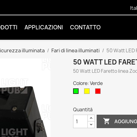
Ita
ODOTTI
APPLICAZIONI
CONTATTO
sicurezza illuminata
Fari di linea illuminati
50 Watt LED 
50 WATT LED FAR
50 Watt LED Faretto linea Z
Colore: Verde
Giallo
Rosso
Verde
Quantità

AGGIUNG