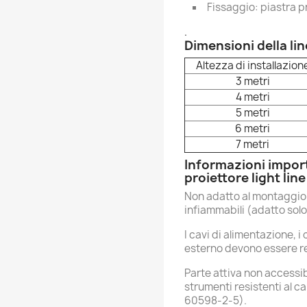
Fissaggio: piastra p
.
Dimensioni della lin
Altezza di installazion
3 metri
4 metri
5 metri
6 metri
7 metri
Informazioni importa
proiettore light line
Non adatto al montaggio 
infiammabili (adatto solo
I cavi di alimentazione, i
esterno devono essere res
Parte attiva non accessi
strumenti resistenti al ca
60598-2-5).