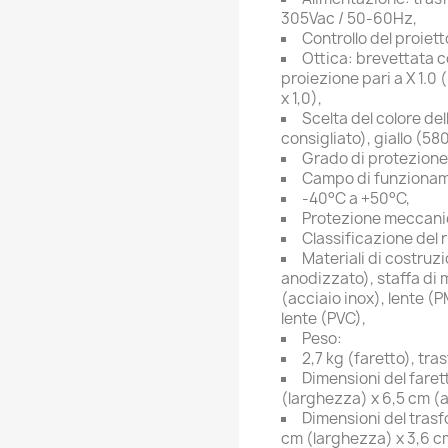
305Vac / 50-60Hz,
Controllo del proiett
Ottica: brevettata 
proiezione pari a X 1.0
x 1,0),
Scelta del colore de
consigliato), giallo (5
Grado di protezione
Campo di funzionam
-40°C a +50°C,
Protezione meccanic
Classificazione del r
Materiali di costruzi
anodizzato), staffa di 
(acciaio inox), lente (
lente (PVC),
Peso:
2,7 kg (faretto), tr
Dimensioni del fare
(larghezza) x 6,5 cm (a
Dimensioni del tras
cm (larghezza) x 3,6 c