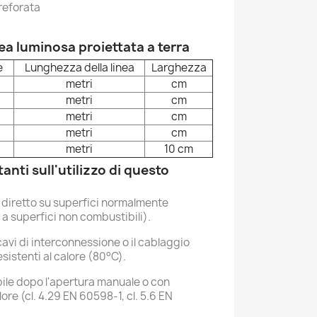
reforata
ea luminosa proiettata a terra
e
Lunghezza della linea
Larghezza
metri
cm
metri
cm
metri
cm
metri
cm
metri
10 cm
nti sull'utilizzo di questo
diretto su superfici normalmente
 a superfici non combustibili).
 cavi di interconnessione o il cablaggio
istenti al calore (80°C).
bile dopo l'apertura manuale o con
lore (cl. 4.29 EN 60598-1, cl. 5.6 EN