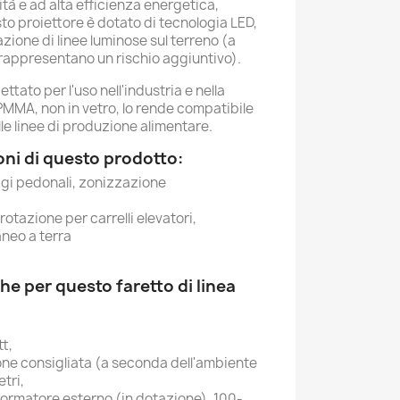
ità e ad alta efficienza energetica,
to proiettore è dotato di tecnologia LED,
zione di linee luminose sul terreno (a
 rappresentano un rischio aggiuntivo).
tato per l'uso nell'industria e nella
n PMMA, non in vetro, lo rende compatibile
lle linee di produzione alimentare.
oni di questo prodotto:
gi pedonali, zonizzazione
rotazione per carrelli elevatori,
neo a terra
he per questo faretto di linea
t,
ione consigliata (a seconda dell'ambiente
etri,
formatore esterno (in dotazione), 100-