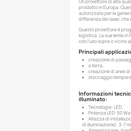
Un proiettore di alta qual
prodotto in Europa. Ques
autorizzata per la genera
differenza dei laser, che
Questo proiettore è proget
logistica. La sua lente i
con l'uso sopra o vicino a
Principali applicazi
creazione di passag
a terra,
creazione di aree di 
stoccaggio tempora
.
Informazioni tecnic
illuminato:
Tecnologia: LED,
Potenza LED: 50 Wat
Altezza di installaz
di illuminazione): 3-7 m
Alimentazione: tras