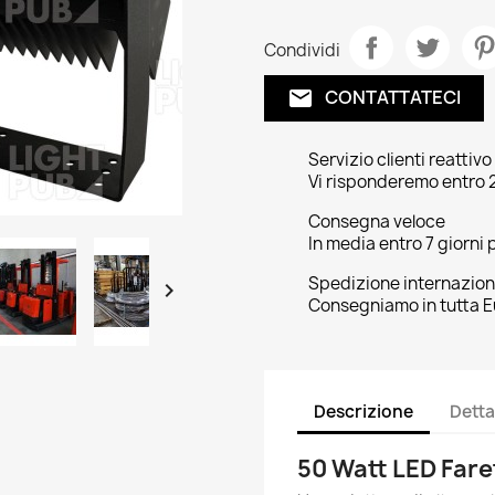
Condividi
CONTATTATECI
email
Servizio clienti reattivo
Vi risponderemo entro 2
Consegna veloce
In media entro 7 giorni p
Spedizione internazion

Consegniamo in tutta E
Descrizione
Detta
50 Watt LED Fare