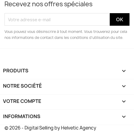
Recevez nos offres spéciales
Vous pouvez vous désinscrire à tout moment. Vous trouverez pour cela
nos informations de contact dans les conditions d'utilisation du site.
PRODUITS

NOTRE SOCIÉTÉ

VOTRE COMPTE

INFORMATIONS
keyboard_arrow_down
© 2026 - Digital Selling by Helvetic Agency