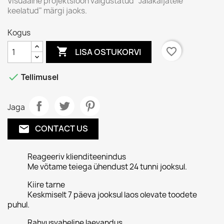
Visuaalne projektsioon valgustatud "Jalakäijatele
keelatud" märgi jaoks.
Kogus

favorite_border
LISA OSTUKORVI

Tellimusel
Jaga
CONTACT US
email
Reageeriv klienditeenindus
Me võtame teiega ühendust 24 tunni jooksul.
Kiire tarne
Keskmiselt 7 päeva jooksul laos olevate toodete
puhul.
Rahvusvaheline laevandus