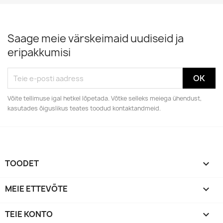
Saage meie värskeimaid uudiseid ja
eripakkumisi
Võite tellimuse igal hetkel lõpetada. Võtke selleks meiega ühendust,
kasutades õiguslikus teates toodud kontaktandmeid.
TOODET

MEIE ETTEVÕTE

TEIE KONTO
