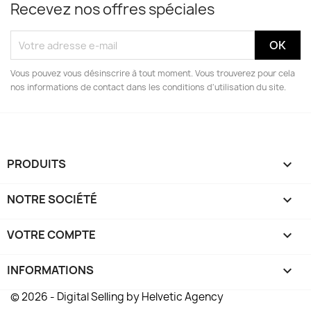
Recevez nos offres spéciales
Vous pouvez vous désinscrire à tout moment. Vous trouverez pour cela
nos informations de contact dans les conditions d'utilisation du site.
PRODUITS

NOTRE SOCIÉTÉ

VOTRE COMPTE

INFORMATIONS
keyboard_arrow_down
© 2026 - Digital Selling by Helvetic Agency