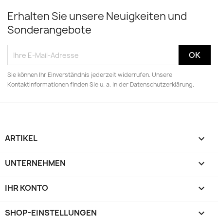
Erhalten Sie unsere Neuigkeiten und
Sonderangebote
Sie können Ihr Einverständnis jederzeit widerrufen. Unsere
Kontaktinformationen finden Sie u. a. in der Datenschutzerklärung.
ARTIKEL

UNTERNEHMEN

IHR KONTO

SHOP-EINSTELLUNGEN
keyboard_arrow_down