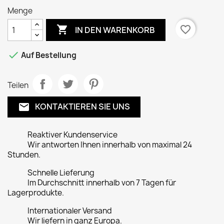
Menge

favorite_border
IN DEN WARENKORB

Auf Bestellung
Teilen
KONTAKTIEREN SIE UNS
email
Reaktiver Kundenservice
Wir antworten Ihnen innerhalb von maximal 24
Stunden.
Schnelle Lieferung
Im Durchschnitt innerhalb von 7 Tagen für
Lagerprodukte.
Internationaler Versand
Wir liefern in ganz Europa.