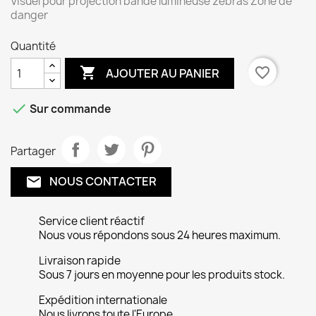
Visuel pour projection bande lumineuse zebras Zone de
danger
Quantité

favorite_border
AJOUTER AU PANIER

Sur commande
Partager
NOUS CONTACTER
email
Service client réactif
Nous vous répondons sous 24 heures maximum.
Livraison rapide
Sous 7 jours en moyenne pour les produits stock.
Expédition internationale
Nous livrons toute l'Europe.