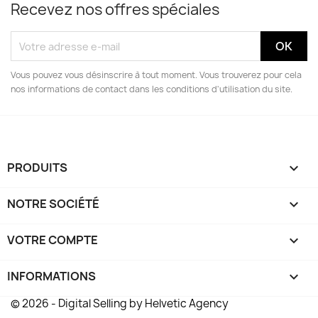
Recevez nos offres spéciales
Vous pouvez vous désinscrire à tout moment. Vous trouverez pour cela
nos informations de contact dans les conditions d'utilisation du site.
PRODUITS

NOTRE SOCIÉTÉ

VOTRE COMPTE

INFORMATIONS
keyboard_arrow_down
© 2026 - Digital Selling by Helvetic Agency