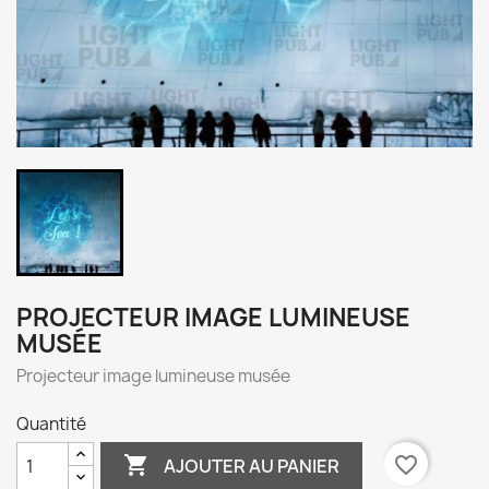
PROJECTEUR IMAGE LUMINEUSE
MUSÉE
Projecteur image lumineuse musée
Quantité

favorite_border
AJOUTER AU PANIER