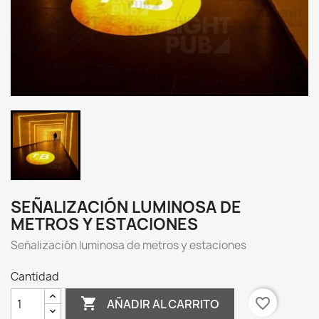
SEÑALIZACIÓN LUMINOSA DE
METROS Y ESTACIONES
Señalización luminosa de metros y estaciones
Cantidad

favorite_border
AÑADIR AL CARRITO