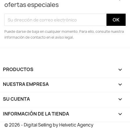
ofertas especiales
Puede darse de baja en cualquier momento. Para ello, consulte nuestra
información de contacto en el aviso legal.
PRODUCTOS

NUESTRA EMPRESA

SU CUENTA

INFORMACIÓN DE LA TIENDA
keyboard_arrow_down
© 2026 - Digital Selling by Helvetic Agency