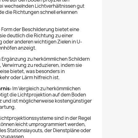
ei wechselnden Lichtverhältnissen gut
de die Richtungen schnell erkennen
 Form der Beschilderung bietet eine
sie deutlich die Richtung zu einer
 oder anderen wichtigen Zielen in U-
hnhöfen anzeigt.
s Ergänzung zu herkömmlichen Schildern
g, Verwirrung zu reduzieren, indem sie
weise bietet, was besonders in
ehr oder Lärm hilfreich ist.
rnis:
Im Vergleich zu herkömmlichen
tigt die Lichtprojektion auf dem Boden
z und ist möglicherweise kostengünstiger
artung.
ichtprojektionssysteme sind in der Regel
können leicht umprogrammiert werden,
es Stationslayouts, der Dienstpläne oder
anzupassen.