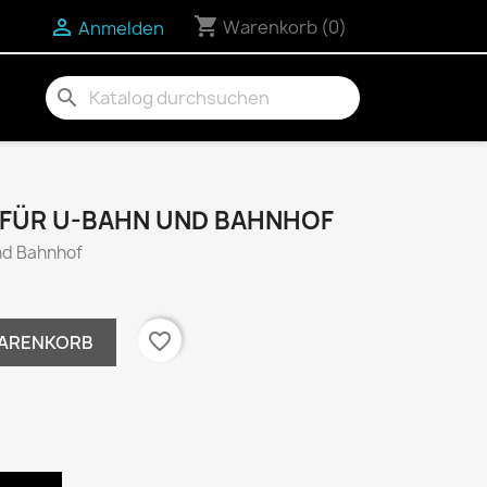
shopping_cart


Warenkorb
(0)
Anmelden
search
 FÜR U-BAHN UND BAHNHOF
nd Bahnhof
favorite_border
WARENKORB