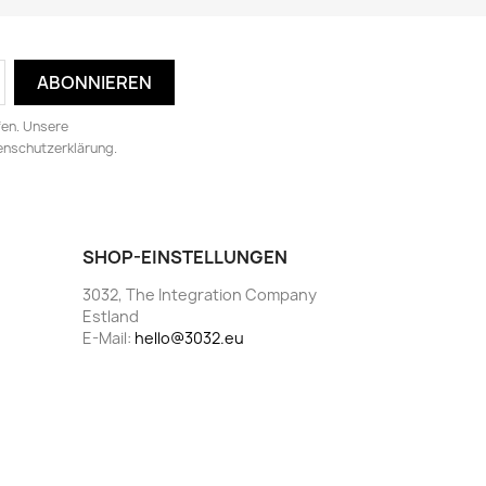
fen. Unsere
tenschutzerklärung.
SHOP-EINSTELLUNGEN
3032, The Integration Company
Estland
E-Mail:
hello@3032.eu