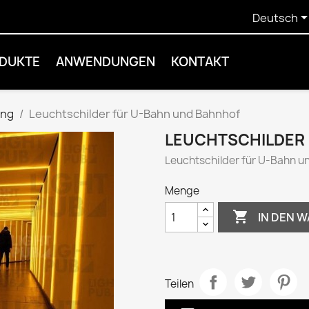
Deutsch
DUKTE
ANWENDUNGEN
KONTAKT
ung
Leuchtschilder für U-Bahn und Bahnhof
LEUCHTSCHILDER
Leuchtschilder für U-Bahn u
Menge

IN DEN 
Teilen