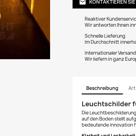
KONTAKTIEREN SIE
email
Reaktiver Kundenservi
Wir antworten Ihnen in
Schnelle Lieferung
Im Durchschnitt innerh
Internationaler Versand
Wir liefern in ganz Euro
Beschreibung
Art
Leuchtschilder 
Die Leuchtbeschilderung 
auf den Boden stellt aufg
bedeutende Innovation 
Klarheit und Lesbarkeit