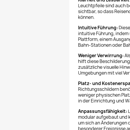
Leuchtpfeile sind auch b
sichtbar, so dass Reisen
können.
Intuitive Führung:
Diese
intuitive Führung, indem 
Plattform, einem Ausgang
Bahn-Stationen oder Ba
Weniger Verwirrung:
Al
hilft diese Beschilderun
zusätzliche visuelle Hin
Umgebungen mit viel Verk
Platz- und Kostenerspa
Richtungsschildern benö
weniger physischen Plat
in der Einrichtung und W
Anpassungsfähigkeit:
L
modular aufgebaut und 
um sich an Änderungen d
besonderer Ereignisse 