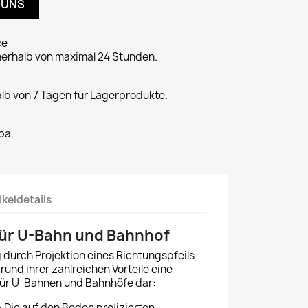
 UNS
ce
nerhalb von maximal 24 Stunden.
alb von 7 Tagen für Lagerprodukte.
pa.
ikeldetails
für U-Bahn und Bahnhof
durch Projektion eines Richtungspfeils
rund ihrer zahlreichen Vorteile eine
für U-Bahnen und Bahnhöfe dar:
:
Die auf den Boden projizierten