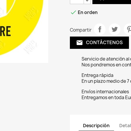

En orden
Compartir
CONTÁCTENOS
email
Servicio de atención al 
Nos pondremos en conta
Entrega rápida
En un plazo medio de 7 
Envíos internacionales
Entregamos en toda Eu
Descripción
Detal