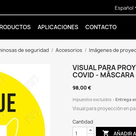
Español
PRODUCTOS
APLICACIONES
CONTACTO
minosas de seguridad
Accesorios
Imágenes de proye
VISUAL PARA PRO
COVID - MÁSCARA
98,00 €
Impuestos excluidos
Entrega e
Visual para proyección en pa
Cantidad

AÑADIR 