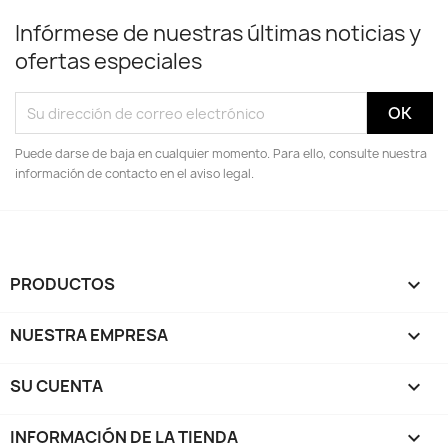
Infórmese de nuestras últimas noticias y
ofertas especiales
Puede darse de baja en cualquier momento. Para ello, consulte nuestra
información de contacto en el aviso legal.
PRODUCTOS

NUESTRA EMPRESA

SU CUENTA

INFORMACIÓN DE LA TIENDA
keyboard_arrow_down