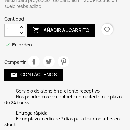
Visual para proyección de panel iluminado Precaución
suelo resbaladizo
Cantidad

favorite_border
AÑADIR AL CARRITO

En orden
Compartir
CONTÁCTENOS
email
Servicio de atención al cliente receptivo
Nos pondremos en contacto con usted en un plazo
de 24 horas.
Entrega rápida
En un plazo medio de 7 días para los productos en
stock.