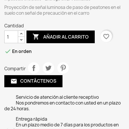
Proyección de señal luminosa de paso de peatones en el
suelo con señal de precaución en el carro
Cantidad

favorite_border
AÑADIR AL CARRITO

En orden
Compartir
CONTÁCTENOS
email
Servicio de atención al cliente receptivo
Nos pondremos en contacto con usted en un plazo
de 24 horas.
Entrega rápida
En un plazo medio de 7 días para los productos en